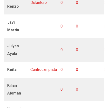
Delantero
0
0
0
Renzo
Javi
0
0
0
Martín
Julyan
0
0
0
Ayala
Keita
Centrocampista
0
0
0
Kilian
0
0
0
Aleman